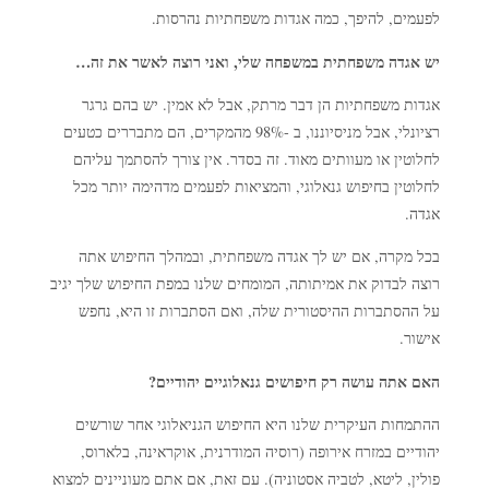
לפעמים, להיפך, כמה אגדות משפחתיות נהרסות.
יש אגדה משפחתית במשפחה שלי, ואני רוצה לאשר את זה…
אגדות משפחתיות הן דבר מרתק, אבל לא אמין. יש בהם גרגר
רציונלי, אבל מניסיוננו, ב -98% מהמקרים, הם מתבררים כטעים
לחלוטין או מעוותים מאוד. זה בסדר. אין צורך להסתמך עליהם
לחלוטין בחיפוש גנאלוגי, והמציאות לפעמים מדהימה יותר מכל
אגדה.
בכל מקרה, אם יש לך אגדה משפחתית, ובמהלך החיפוש אתה
רוצה לבדוק את אמיתותה, המומחים שלנו במפת החיפוש שלך יגיב
על ההסתברות ההיסטורית שלה, ואם הסתברות זו היא, נחפש
אישור.
האם אתה עושה רק חיפושים גנאלוגיים יהודיים?
ההתמחות העיקרית שלנו היא החיפוש הגניאלוגי אחר שורשים
יהודיים במזרח אירופה (רוסיה המודרנית, אוקראינה, בלארוס,
פולין, ליטא, לטביה אסטוניה). עם זאת, אם אתם מעוניינים למצוא