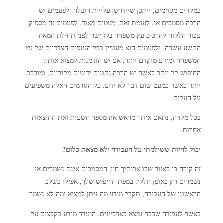
במקרים מסוימים, ייתכן שיידרשו עלויות הובלה. לפעמים יש
הרבה מסמכים או, לעומת זאת, מעטים מאוד. לפעמים זה מספיק
עבור הלקוח להרכיב עץ משפחה בקו ישר לפני תחילת המאה
התשע עשרה, ולפעמים הוא מעוניין בכל הענפים הצדדיים של עץ
המשפחה ומידע מוקדם יותר, אם יש הזדמנות למצוא אותו.
החיפוש קל יותר כאשר יש הרבה נתונים ידועים מקוריים, ומורכב
יותר כאשר כמעט שום דבר לא ידוע. כל הגורמים האלה משפיעים
על העלות.
בכל מקרה, נתאם איתך מראש את מספר השעות ואת ההוצאות
אחרות.
יכול להיות ששילמתי על העבודה ולא מצאת כלום?
זה קורה כי באזור שבו אבותיך חיו, המסמכים אינם נשמרים או
נשמרים רק באופן חלקי. במפת החיפוש שלך, אפילו בשלב
הראשוני של העבודה, תקבל מידע מה ניתן למצוא ומה לא נשמר.
באשר לעבודה שכבר נמצא בארכיונים, היעדר מידע בקבצים על