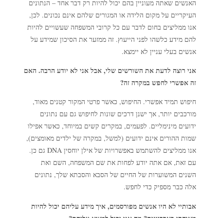
האנשים שאתה מעוניין בהם יכול להיות רק דבר אחד – הנתונים
העיקריים על מקום הלידה או המגורים שלהם אינם נכונים. לכן,
אנו ממליצים בחום לדבר עם כל קרובי המשפחה שעשויים להיות
להם מידע כלשהו לפני הייעוץ. זה ממזער את הסיכון שמידע על
אנשים בעלי עניין לא יימצא.
אני רוצה לדעת את השורשים שלי, אבל אני לא יודע הרבה. האם
זה אפשרי לחפש במקרה זה?
חיפוש תמיד אפשרי. החיפוש, כאשר פרטי המקור קטנים מאוד,
מורכבים יותר, אך ישנן דרכים שונות לחיפוש גם עם נתונים
ידועים מינימליים. לפעמים, במקרים קשים במיוחד, כאשר אפילו
שמות ההורים אינם ידועים (למשל, במקרה של ילדים מאומצים),
אנו ממליצים להשתמש באפשרויות של אילן יוחסין DNA גם כן.
עם זאת, אם אתה יודע לפחות את שם המשפחה, השם ואת
השנים המשוערות של החיים של הסבא והסבתא שלך, נתונים
אלה כבר מספיק כדי לחפש.
אבותיי לא היו אנשים מפורסמים, איך מידע עליהם יכול להיות