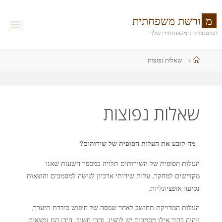
לגו
תוכן
מ
ו
ר
ש
ת
מ
ש
פ
ח
ת
י
ת
ההיסטוריה המשפחתית שלך
עמוד
שאלות נפוצות
ראשי
שאלות נפוצות
מה קובע את העלות הסופית של שירותים?
העלות הסופית של השירותים תלויה במספר השעות שאנו
מקדישים למחקר, עלות שירותי ארכיון לגישה למסמכים והוצאות
נסיעה אופציונליות.
העלות המדויקת תחושב לאחר שמפה של חיפוש בודדת תיערך,
ויהיה ברור אילו מסמכים יש להציג, והכי חשוב, היכן הם נמצאים.