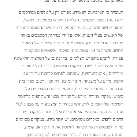
מאוחסן בארכיונים? מה אני יכול למצוא עליהם?
העובדה כי הארכיונים יש מידע מפורט רק על אנשים מפורסמים
היא טעות נפוצה. למעשה, הצלחת החיפוש במסמכים, למשל,
המאה התשע עשרה, נקבעת לא על ידי התהילה והמעמד החברתי
של האנשים בעלי העניין, אלא על ידי בטיחות המסמכים באזור
מסוים. בארכיונים ניתן למצוא מגוון תיקים אישיים של המאות
התשע עשרה וה-20: סטודנטים, מפלגה, שיפוטיים וממקומות
עבודה. לרבים מהם יש תצלומים (בדרכונים של המחצית הראשונה
של המאה התשע-עשרה, במקום תצלומים, בדרך כלל תיאורים
מילוליים), אוטוביוגרפיות, שנכתבו לעתים קרובות על ידי אב
קדמון, מידע על משפחה, חינוך, מוצא, דת וכו '. ישנם ספרי בית
עם כתובת המגורים המדויקת, פנקסי כתובות המצביעים על
כיבוש, מפקדי צנזורה, מידע על שירות צבאי והשתתפות בלחימה,
רשימות של הזכאים להשתתף בבחירות המצביעות על מצב כלכלי
ועוד. כל מקרה ספציפי הוא אינדיבידואלי, עבור כל מקרה יש
דרכים לחפש. במקרים מסוימים, יש יותר מידע, במקרים מסוימים
פחות. לפעמים אפשר לשחזר לחלוטין את חייו של אב קדמון,
לעתים קרובות מאוד דברים בלתי צפויים לחלוטין מתגלים,